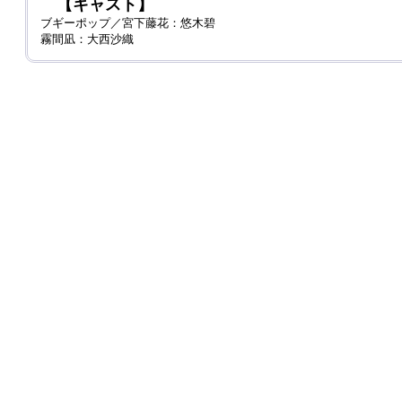
【キャスト】
ブギーポップ／宮下藤花：悠木碧
霧間凪：大西沙織