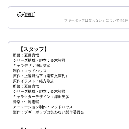
待機！
「ブギーポップは笑わない」について全1件
【スタッフ】
監督：夏目真悟
シリーズ構成・脚本：鈴木智尋
キャラデザ：澤田英彦
制作：マッドハウス
原作：上遠野浩平（電撃文庫刊）
原作イラスト：緒方剛志
監督：夏目真悟
シリーズ構成・脚本：鈴木智尋
キャラクターデザイン：澤田英彦
音楽：牛尾憲輔
アニメーション制作：マッドハウス
製作：ブギーポップは笑わない製作委員会