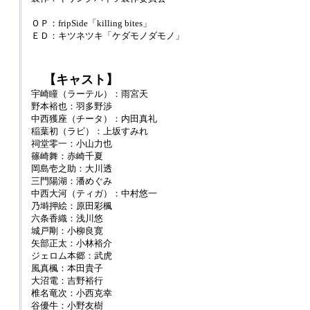
ＯＰ：fripSide「killing bites」
ＥＤ：キツネツキ「ケダモノダモノ」
【キャスト】
宇崎瞳（ラーテル）：雨宮天
野本裕也：羽多野渉
中西獲座（チータ）：内田真礼
稲葉初（ラビ）：上坂すみれ
祠堂零一：小山力也
篠崎舞：赤崎千夏
岡島壱之助：大川透
三門陽湖：潘めぐみ
中西大河（ティガ）：中村悠一
乃塒押絵：原田彩楓
六条香織：浅川悠
城戸剛：小柳良寛
矢部正太：小林裕介
ジェロム本郷：武虎
風真楓：本田貴子
大沼電：吉野裕行
椎名竜次：小西克幸
谷優牛：小野友樹