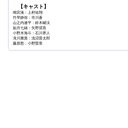
【キャスト】
鳴宮湊：上村祐翔
竹早静弥：市川蒼
山之内遼平：鈴木崚汰
如月七緒：矢野奨吾
小野木海斗：石川界人
滝川雅貴：浅沼晋太郎
藤原愁：小野賢章