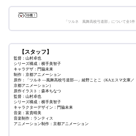
待機！
「ツルネ 風舞高校弓道部」について全1件
【スタッフ】
監督：山村卓也
シリーズ構成：横手美智子
キャラデザ：門脇未来
制作：京都アニメーション
原作：「ツルネ ―風舞高校弓道部―」綾野ことこ（KAエスマ文庫／
京都アニメーション）
原作イラスト：森本ちなつ
監督：山村卓也
シリーズ構成：横手美智子
キャラクターデザイン：門脇未来
音楽：富貴晴美
音楽制作：ランティス
アニメーション制作：京都アニメーション