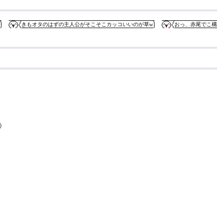
きもオタのはずの主人公がそこそこカッコいいのが草w
おっ、赤尾でこ構
）