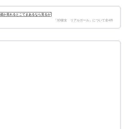
成か見れるとこてまあるなら見るか
「3D彼女 リアルガール」について全4件