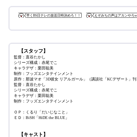
早くBS日テレの放送日時決めろ！！
えぞみちの声はアカンやろw
【スタッフ】
監督：直谷たかし
シリーズ構成：赤尾でこ
キャラデザ：栗田聡美
制作：フッズエンタテインメント
原作：那波マオ「3D彼女 リアルガール」（講談社「KCデザート」刊
監督：直谷たかし
シリーズ構成：赤尾でこ
キャラデザ：栗田聡美
制作：フッズエンタテインメント
ＯＰ：くるり「だいじなこと」
ＥＤ：BiSH「HiDE the BLUE」
【キャスト】