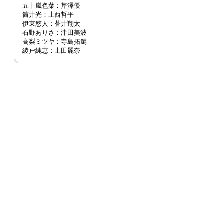
五十嵐色葉：芹澤優
筒井光：上西哲平
伊東悠人：蒼井翔太
石野ありさ：津田美波
高梨ミツヤ：寺島拓篤
綾戸純恵：上田麗奈