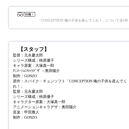
待機！
「CONCEPTION 俺の子供を産んでくれ！」について全1件
【スタッフ】
監督：元永慶太郎
シリーズ構成：柿原優子
キャラ原案：大塚真一郎
ｱﾆﾒｰｼｮﾝｷｬﾗﾃﾞｻﾞ：奥田陽介
制作：GONZO
原作：スパイク・チュンソフト「CONCEPTION 俺の子供を産んでく
れ！」
監督：元永慶太郎
シリーズ構成：柿原優子
キャラクター原案：大塚真一郎
アニメーションキャラデザ：奥田陽介
音楽：甲田雅人
制作：GONZO