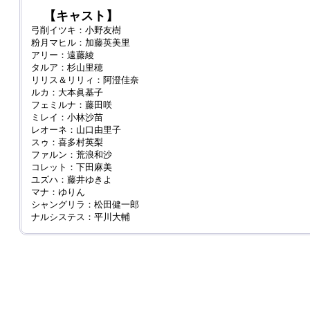
【キャスト】
弓削イツキ：小野友樹
粉月マヒル：加藤英美里
アリー：遠藤綾
タルア：杉山里穂
リリス＆リリィ：阿澄佳奈
ルカ：大本眞基子
フェミルナ：藤田咲
ミレイ：小林沙苗
レオーネ：山口由里子
スゥ：喜多村英梨
ファルン：荒浪和沙
コレット：下田麻美
ユズハ：藤井ゆきよ
マナ：ゆりん
シャングリラ：松田健一郎
ナルシステス：平川大輔