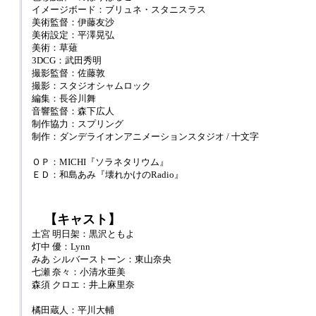
イメージボード：ブリュネ・スタニスラス
美術監督：伊藤友沙
美術設定：平澤晃弘
美術：草薙
3DCG：武田秀明
撮影監督：佐藤敦
撮影：スタジオシャムロック
編集：長谷川舞
音響監督：森下広人
制作協力：スプリング
制作：ダンデライオンアニメーションスタジオ / 十文字
ＯＰ：MICHI『ソラネタリウム』
ＥＤ：和島あみ『壊れかけのRadio』
【キャスト】
土宮 明日架：黒沢ともよ
灯中 優：Lynn
みあ シルバーストーン：東山奈央
七瀬 奈々：小清水亜美
森須 クロエ：井上麻里奈
橘田蔵人：平川大輔