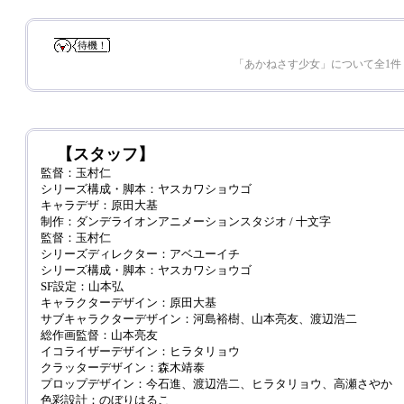
待機！
「あかねさす少女」について全1件
【スタッフ】
監督：玉村仁
シリーズ構成・脚本：ヤスカワショウゴ
キャラデザ：原田大基
制作：ダンデライオンアニメーションスタジオ / 十文字
監督：玉村仁
シリーズディレクター：アベユーイチ
シリーズ構成・脚本：ヤスカワショウゴ
SF設定：山本弘
キャラクターデザイン：原田大基
サブキャラクターデザイン：河島裕樹、山本亮友、渡辺浩二
総作画監督：山本亮友
イコライザーデザイン：ヒラタリョウ
クラッターデザイン：森木靖泰
プロップデザイン：今石進、渡辺浩二、ヒラタリョウ、高瀬さやか
色彩設計：のぼりはるこ