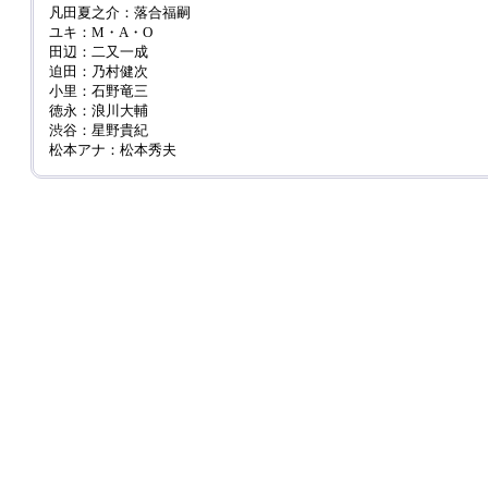
凡田夏之介：落合福嗣
ユキ：M・A・O
田辺：二又一成
迫田：乃村健次
小里：石野竜三
徳永：浪川大輔
渋谷：星野貴紀
松本アナ：松本秀夫