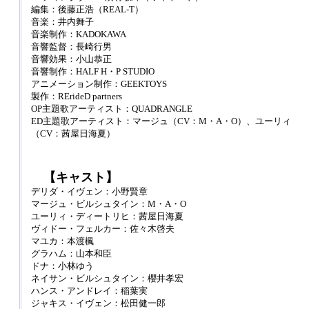
編集：後藤正浩（REAL-T）
音楽：井内舞子
音楽制作：KADOKAWA
音響監督：長崎行男
音響効果：小山恭正
音響制作：HALF H・P STUDIO
アニメーション制作：GEEKTOYS
製作：RErideD partners
OP主題歌アーティスト：QUADRANGLE
ED主題歌アーティスト：マージュ（CV：M・A・O）、ユーリィ
（CV：茜屋日海夏）
【キャスト】
デリダ・イヴェン：小野賢章
マージュ・ビルシュタイン：M・A・O
ユーリィ・ディートリヒ：茜屋日海夏
ヴィドー・フェルカー：佐々木啓夫
マユカ：本渡楓
グラハム：山本和臣
ドナ：小林ゆう
ネイサン・ビルシュタイン：櫻井孝宏
ハンス・アンドレイ：稲葉実
ジャキス・イヴェン：松田健一郎