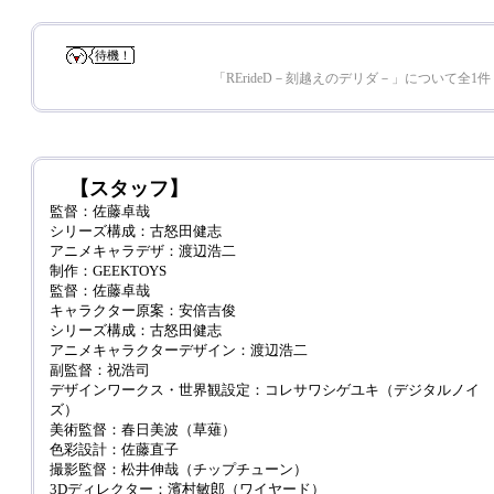
待機！
「RErideD－刻越えのデリダ－」について全1件
【スタッフ】
監督：佐藤卓哉
シリーズ構成：古怒田健志
アニメキャラデザ：渡辺浩二
制作：GEEKTOYS
監督：佐藤卓哉
キャラクター原案：安倍吉俊
シリーズ構成：古怒田健志
アニメキャラクターデザイン：渡辺浩二
副監督：祝浩司
デザインワークス・世界観設定：コレサワシゲユキ（デジタルノイ
ズ）
美術監督：春日美波（草薙）
色彩設計：佐藤直子
撮影監督：松井伸哉（チップチューン）
3Dディレクター：濱村敏郎（ワイヤード）